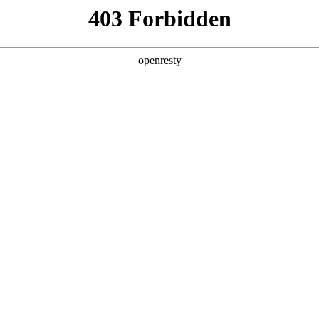
产品及服务
行业解决方案
合作伙伴
投资者关系
真人问学
智算基础设施
算力调度加速
智