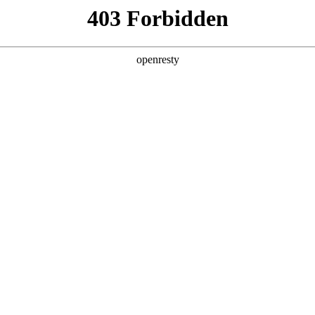
您需要什么帮助？
请填写您的相关情况，我们将及时联系您反馈处理
*
公司
*
姓名
*
电话